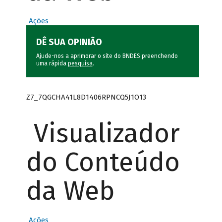
Ações
DÊ SUA OPINIÃO
Ajude-nos a aprimorar o site do BNDES preenchendo
uma rápida
pesquisa
.
Z7_7QGCHA41L8D1406RPNCQ5J1O13
Visualizador
do Conteúdo
da Web
Ações