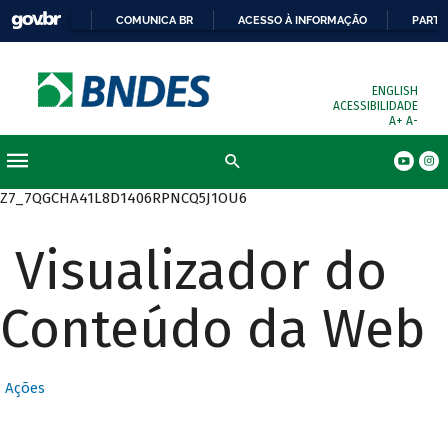
COMUNICA BR
ACESSO À INFORMAÇÃO
PARTI
ENGLISH
ACESSIBILIDADE
A+
A-
Busca
Z7_7QGCHA41L8D1406RPNCQ5J1OU6
Visualizador do
Conteúdo da Web
Ações