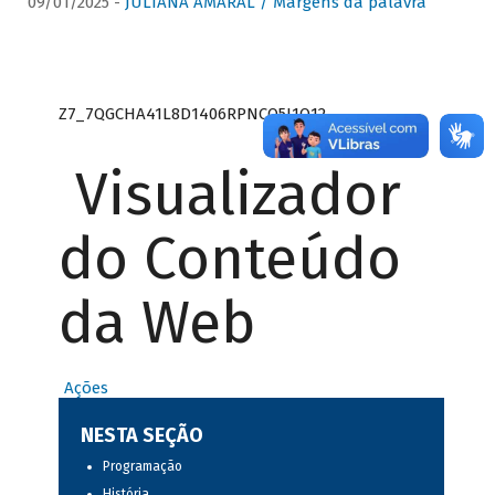
09/01/2025 -
JULIANA AMARAL / Margens da palavra
Z7_7QGCHA41L8D1406RPNCQ5J1O12
Visualizador
do Conteúdo
da Web
Ações
NESTA SEÇÃO
Programação
História