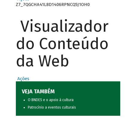
Z7_7QGCHA41L8D1406RPNCQ5J1OH0
Visualizador
do Conteúdo
da Web
Ações
VEJA TAMBÉM
O BNDES e o apoio à cultura
Patrocínio a eventos culturais