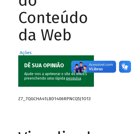
do
Conteúdo
da Web
Ações
DÊ SUA OPINIÃO
Ajude-nos a aprimorar o site do BNDES
preenchendo uma rápida
pesquisa
.
Z7_7QGCHA41L8D1406RPNCQ5J1O13