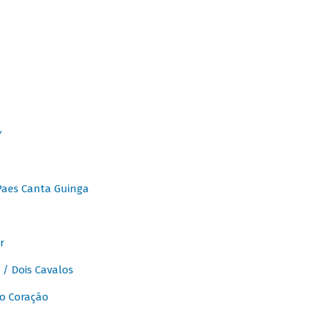
Y
Paes Canta Guinga
r
/ Dois Cavalos
o Coração