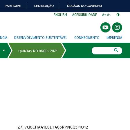
PARTICIPE
LEGISLAÇÃO
ÓRGÃOS DO GOVERNO
⁣
ENGLISH
ACESSIBILIDADE
A+
A-
NCIA
DESENVOLVIMENTO SUSTENTÁVEL
CONHECIMENTO
IMPRENSA
Busca
Z7_7QGCHA41L8D1406RPNCQ5J1O12