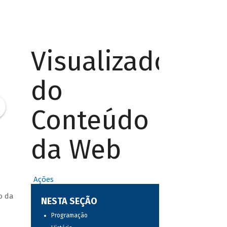
Visualizador
do
Conteúdo
da Web
Ações
o da
NESTA SEÇÃO
Programação