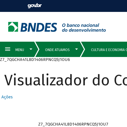
Z7_7QGCHA41L8D1406RPNCQ5J1OU6
Visualizador do 
Ações
Z7_7QGCHA41L8D1406RPNCQ5J1OU7