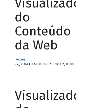
Visualizador
do
Conteúdo
da Web
Ações
Z7_7QGCHA41L8D1406RPNCQ5J1OH0
Visualizador