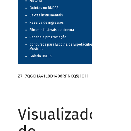
História
Quintas no BNDES
Sextas instrumentais
Reserva de ingressos
Filmes e festivais de cinema
Receba a programação
Concursos para Escolha de Espetáculos
Musicais
Galeria BNDES
Z7_7QGCHA41L8D1406RPNCQ5J1O11
Visualizador