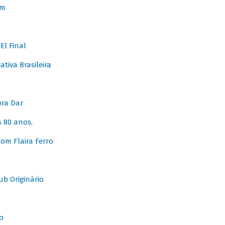
em
l Final
tiva Brasileira
pra Dar
 80 anos.
om Flaira Ferro
b Originário
o