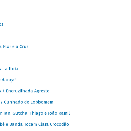
os
 Flor e a Cruz
- a fúria
Andança"
 / Encruzilhada Agreste
 / Cunhado de Lobisomem
or, Ian, Gutcha, Thiago e João Ramil
bé e Banda Tocam Clara Crocodilo