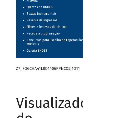
História
Quintas no BNDES
Sextas instrumentais
Reserva de ingressos
Filmes e festivais de cinema
Receba a programação
Concursos para Escolha de Espetáculos
Musicais
Galeria BNDES
Z7_7QGCHA41L8D1406RPNCQ5J1O11
Visualizador