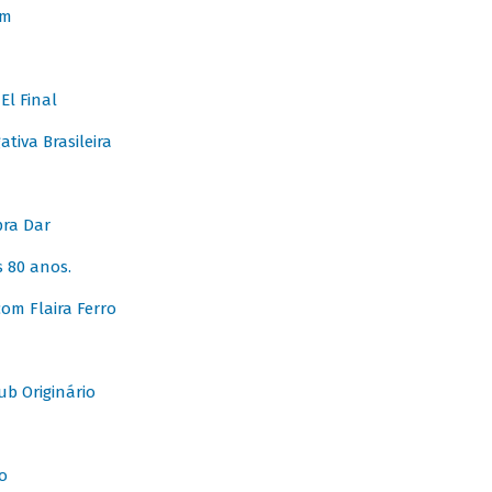
em
l Final
tiva Brasileira
pra Dar
 80 anos.
om Flaira Ferro
b Originário
o