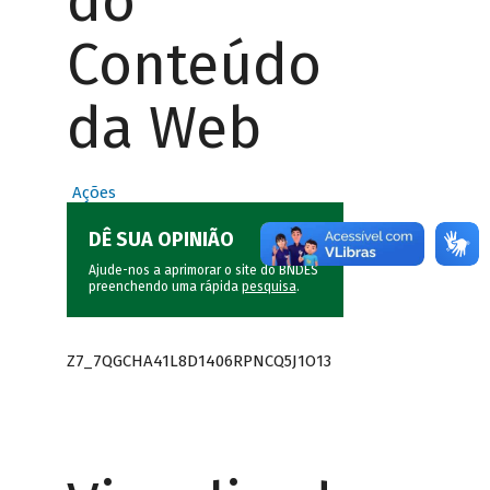
do
Conteúdo
da Web
Ações
DÊ SUA OPINIÃO
Ajude-nos a aprimorar o site do BNDES
preenchendo uma rápida
pesquisa
.
Z7_7QGCHA41L8D1406RPNCQ5J1O13