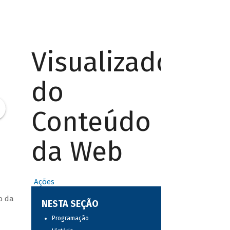
Visualizador
do
Conteúdo
da Web
Ações
o da
NESTA SEÇÃO
Programação