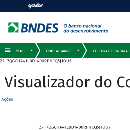
Z7_7QGCHA41L8D1406RPNCQ5J1OU6
Visualizador do 
Ações
Z7_7QGCHA41L8D1406RPNCQ5J1OU7