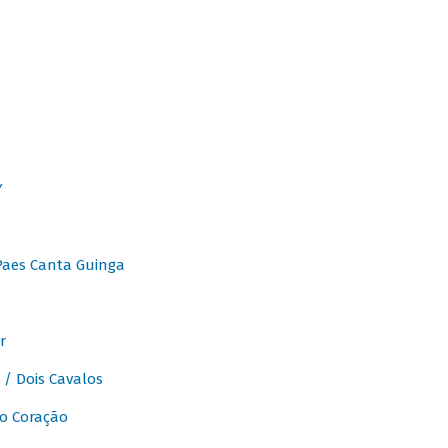
Y
Paes Canta Guinga
r
/ Dois Cavalos
o Coração