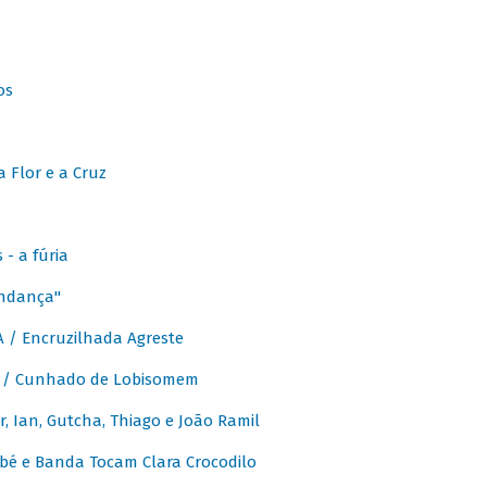
os
 Flor e a Cruz
- a fúria
Andança"
 / Encruzilhada Agreste
 / Cunhado de Lobisomem
or, Ian, Gutcha, Thiago e João Ramil
bé e Banda Tocam Clara Crocodilo