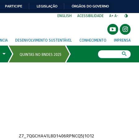
PARTICIPE
LEGISLAÇÃO
ÓRGÃOS DO GOVERNO
⁣
ENGLISH
ACESSIBILIDADE
A+
A-
NCIA
DESENVOLVIMENTO SUSTENTÁVEL
CONHECIMENTO
IMPRENSA
Busca
Z7_7QGCHA41L8D1406RPNCQ5J1O12