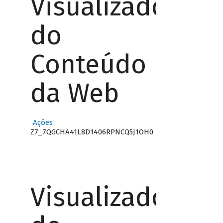
Visualizador
do
Conteúdo
da Web
Ações
Z7_7QGCHA41L8D1406RPNCQ5J1OH0
Visualizador