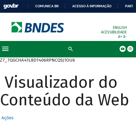
COMUNICA BR
ACESSO À INFORMAÇÃO
PARTI
ENGLISH
ACESSIBILIDADE
A+
A-
Busca
Z7_7QGCHA41L8D1406RPNCQ5J1OU6
Visualizador do
Conteúdo da Web
Ações