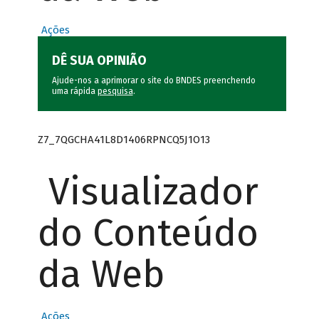
Ações
DÊ SUA OPINIÃO
Ajude-nos a aprimorar o site do BNDES preenchendo
uma rápida
pesquisa
.
Z7_7QGCHA41L8D1406RPNCQ5J1O13
Visualizador
do Conteúdo
da Web
Ações