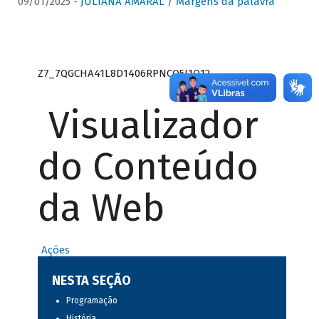
09/01/2025 -
JULIANA AMARAL / Margens da palavra
Z7_7QGCHA41L8D1406RPNCQ5J1O12
Visualizador
do Conteúdo
da Web
Ações
NESTA SEÇÃO
Programação
História