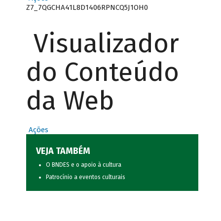
Z7_7QGCHA41L8D1406RPNCQ5J1OH0
Visualizador
do Conteúdo
da Web
Ações
VEJA TAMBÉM
O BNDES e o apoio à cultura
Patrocínio a eventos culturais