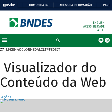
COMUNICA BR
ACESSO À INFORMAÇÃO
PARTI
ENGLISH
ACESSIBILIDADE
A+
A-
Busca
Z7_L9KEH4O0LORH80ALCLTPF80S71
Visualizador do
Conteúdo da Web
Ações
Destaques Prin