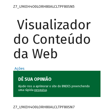
Z7_L9KEH4O0LORH80ALCLTPF80SN5
Visualizador
do Conteúdo
da Web
Ações
DÊ SUA OPINIÃO
Ajude-nos a aprimorar o site do BNDES preenchendo
uma rápida
pesquisa
.
Z7_L9KEH4O0LORH80ALCLTPF80SN7