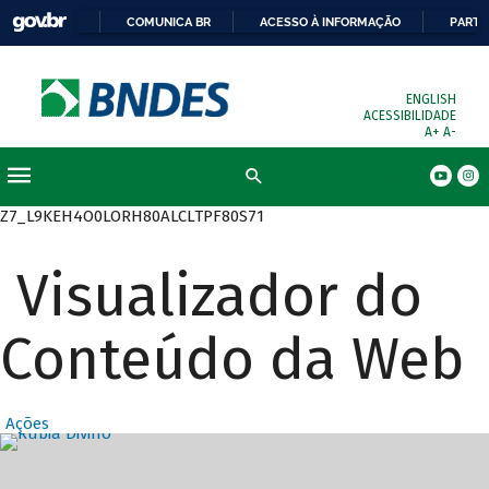
COMUNICA BR
ACESSO À INFORMAÇÃO
PARTI
ENGLISH
ACESSIBILIDADE
A+
A-
Busca
Z7_L9KEH4O0LORH80ALCLTPF80S71
Visualizador do
Conteúdo da Web
Ações
Destaques Prin