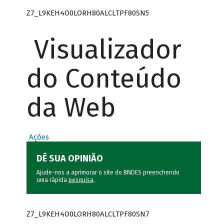
Z7_L9KEH4O0LORH80ALCLTPF80SN5
Visualizador
do Conteúdo
da Web
Ações
DÊ SUA OPINIÃO
Ajude-nos a aprimorar o site do BNDES preenchendo
uma rápida
pesquisa
.
Z7_L9KEH4O0LORH80ALCLTPF80SN7