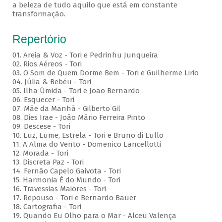
a beleza de tudo aquilo que está em constante
transformação.
Repertório
01. Areia & Voz - Tori e Pedrinhu Junqueira
02. ⁠Rios Aéreos - Tori
03. O Som de Quem Dorme Bem - Tori e Guilherme Lirio
04. Júlia & Bebéu - Tori
05. Ilha Úmida - Tori e João Bernardo
06. Esquecer - Tori
07. Mãe da Manhã - Gilberto Gil
08. Dies Irae - João Mário Ferreira Pinto
09. Descese - Tori
10. Luz, Lume, Estrela - Tori e Bruno di Lullo
11. A Alma do Vento - Domenico Lancellotti
12. Morada - Tori
13. Discreta Paz - Tori
14. Fernão Capelo Gaivota - Tori
15. Harmonia É do Mundo - Tori
16. Travessias Maiores - Tori
17. Repouso - Tori e Bernardo Bauer
⁠18. Cartografia - Tori
19. Quando Eu Olho para o Mar - Alceu Valença