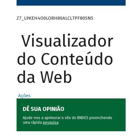
Z7_L9KEH4O0LORH80ALCLTPF80SN5
Visualizador
do Conteúdo
da Web
Ações
DÊ SUA OPINIÃO
Ajude-nos a aprimorar o site do BNDES preenchendo
uma rápida
pesquisa
.