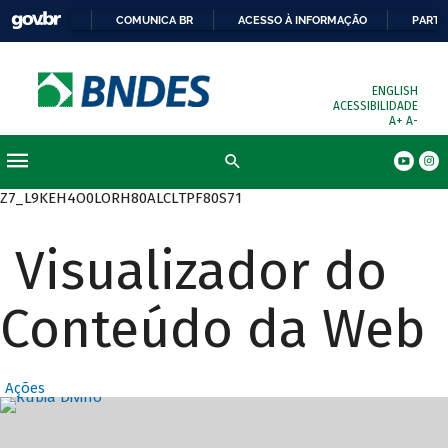
COMUNICA BR
ACESSO À INFORMAÇÃO
PARTI
ENGLISH
ACESSIBILIDADE
A+
A-
Busca
Z7_L9KEH4O0LORH80ALCLTPF80S71
Visualizador do
Conteúdo da Web
Ações
Destaques Prin