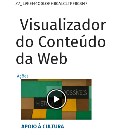
Z7_L9KEH4O0LORH80ALCLTPF80SN7
Visualizador
do Conteúdo
da Web
Ações
APOIO À CULTURA