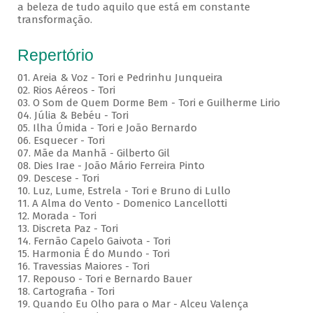
a beleza de tudo aquilo que está em constante
transformação.
Repertório
01. Areia & Voz - Tori e Pedrinhu Junqueira
02. ⁠Rios Aéreos - Tori
03. O Som de Quem Dorme Bem - Tori e Guilherme Lirio
04. Júlia & Bebéu - Tori
05. Ilha Úmida - Tori e João Bernardo
06. Esquecer - Tori
07. Mãe da Manhã - Gilberto Gil
08. Dies Irae - João Mário Ferreira Pinto
09. Descese - Tori
10. Luz, Lume, Estrela - Tori e Bruno di Lullo
11. A Alma do Vento - Domenico Lancellotti
12. Morada - Tori
13. Discreta Paz - Tori
14. Fernão Capelo Gaivota - Tori
15. Harmonia É do Mundo - Tori
16. Travessias Maiores - Tori
17. Repouso - Tori e Bernardo Bauer
⁠18. Cartografia - Tori
19. Quando Eu Olho para o Mar - Alceu Valença