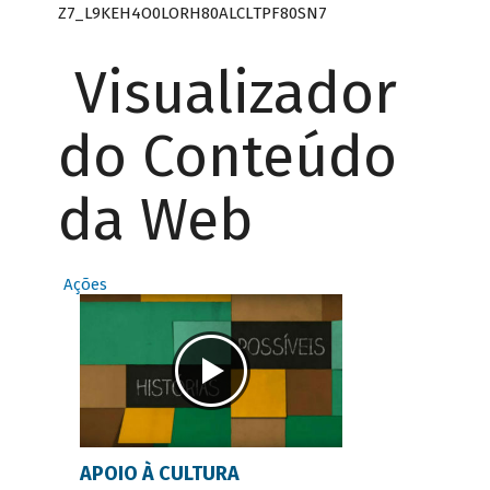
Z7_L9KEH4O0LORH80ALCLTPF80SN7
Visualizador
do Conteúdo
da Web
Ações
APOIO À CULTURA