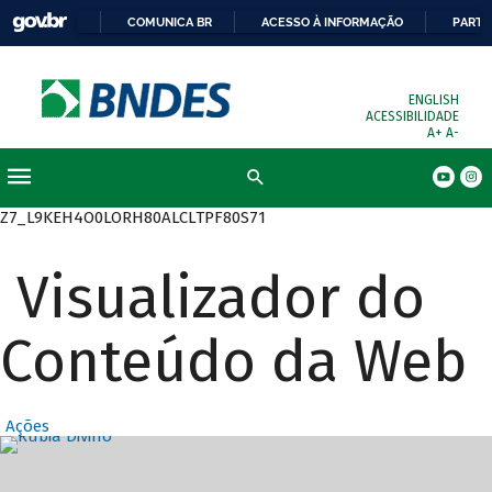
COMUNICA BR
ACESSO À INFORMAÇÃO
PARTI
ENGLISH
ACESSIBILIDADE
A+
A-
Busca
Z7_L9KEH4O0LORH80ALCLTPF80S71
Visualizador do
Conteúdo da Web
Ações
Destaques Prin