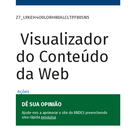
Z7_L9KEH4O0LORH80ALCLTPF80SN5
Visualizador
do Conteúdo
da Web
Ações
DÊ SUA OPINIÃO
Ajude-nos a aprimorar o site do BNDES preenchendo
uma rápida
pesquisa
.