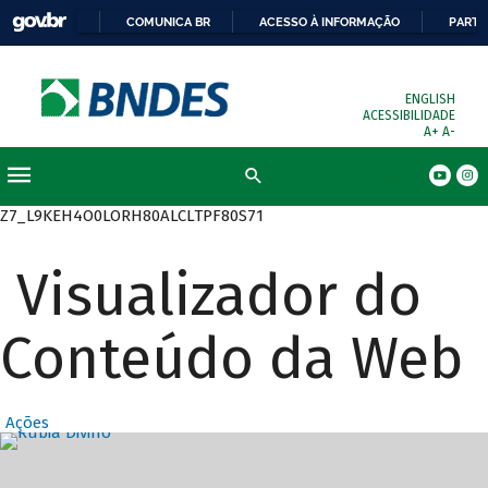
COMUNICA BR
ACESSO À INFORMAÇÃO
PARTI
ENGLISH
ACESSIBILIDADE
A+
A-
Busca
Z7_L9KEH4O0LORH80ALCLTPF80S71
Visualizador do
Conteúdo da Web
Ações
Destaques Prin