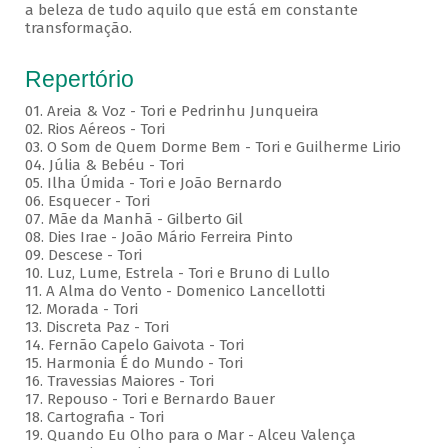
a beleza de tudo aquilo que está em constante
transformação.
Repertório
01. Areia & Voz - Tori e Pedrinhu Junqueira
02. ⁠Rios Aéreos - Tori
03. O Som de Quem Dorme Bem - Tori e Guilherme Lirio
04. Júlia & Bebéu - Tori
05. Ilha Úmida - Tori e João Bernardo
06. Esquecer - Tori
07. Mãe da Manhã - Gilberto Gil
08. Dies Irae - João Mário Ferreira Pinto
09. Descese - Tori
10. Luz, Lume, Estrela - Tori e Bruno di Lullo
11. A Alma do Vento - Domenico Lancellotti
12. Morada - Tori
13. Discreta Paz - Tori
14. Fernão Capelo Gaivota - Tori
15. Harmonia É do Mundo - Tori
16. Travessias Maiores - Tori
17. Repouso - Tori e Bernardo Bauer
⁠18. Cartografia - Tori
19. Quando Eu Olho para o Mar - Alceu Valença