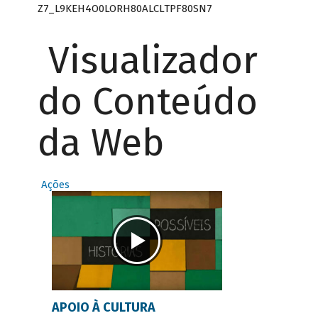
Z7_L9KEH4O0LORH80ALCLTPF80SN7
Visualizador
do Conteúdo
da Web
Ações
APOIO À CULTURA