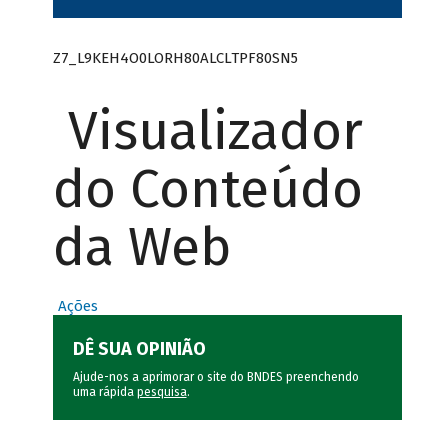
Z7_L9KEH4O0LORH80ALCLTPF80SN5
Visualizador
do Conteúdo
da Web
Ações
DÊ SUA OPINIÃO
Ajude-nos a aprimorar o site do BNDES preenchendo
uma rápida
pesquisa
.