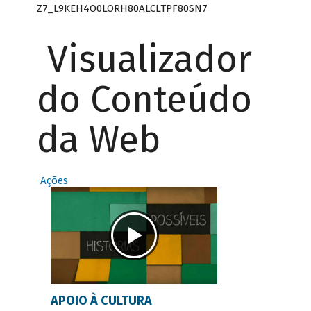
Z7_L9KEH4O0LORH80ALCLTPF80SN7
Visualizador
do Conteúdo
da Web
Ações
APOIO À CULTURA