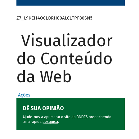
Z7_L9KEH4O0LORH80ALCLTPF80SN5
Visualizador
do Conteúdo
da Web
Ações
DÊ SUA OPINIÃO
Ajude-nos a aprimorar o site do BNDES preenchendo
uma rápida
pesquisa
.