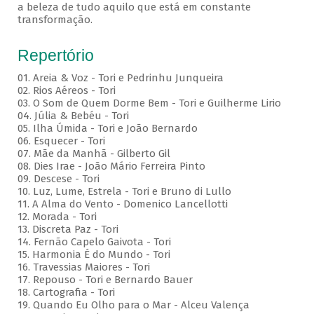
a beleza de tudo aquilo que está em constante
transformação.
Repertório
01. Areia & Voz - Tori e Pedrinhu Junqueira
02. ⁠Rios Aéreos - Tori
03. O Som de Quem Dorme Bem - Tori e Guilherme Lirio
04. Júlia & Bebéu - Tori
05. Ilha Úmida - Tori e João Bernardo
06. Esquecer - Tori
07. Mãe da Manhã - Gilberto Gil
08. Dies Irae - João Mário Ferreira Pinto
09. Descese - Tori
10. Luz, Lume, Estrela - Tori e Bruno di Lullo
11. A Alma do Vento - Domenico Lancellotti
12. Morada - Tori
13. Discreta Paz - Tori
14. Fernão Capelo Gaivota - Tori
15. Harmonia É do Mundo - Tori
16. Travessias Maiores - Tori
17. Repouso - Tori e Bernardo Bauer
⁠18. Cartografia - Tori
19. Quando Eu Olho para o Mar - Alceu Valença