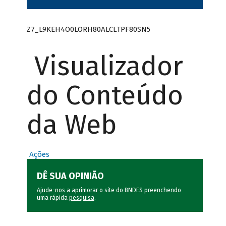
Z7_L9KEH4O0LORH80ALCLTPF80SN5
Visualizador
do Conteúdo
da Web
Ações
DÊ SUA OPINIÃO
Ajude-nos a aprimorar o site do BNDES preenchendo
uma rápida
pesquisa
.