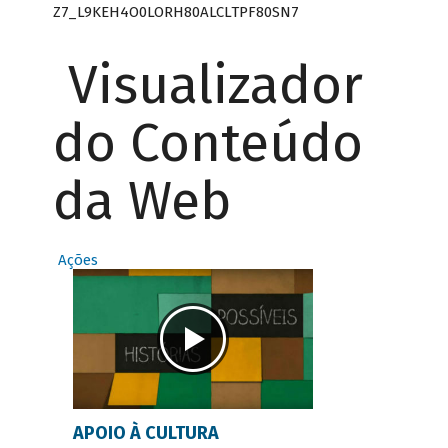
Z7_L9KEH4O0LORH80ALCLTPF80SN7
Visualizador
do Conteúdo
da Web
Ações
APOIO À CULTURA