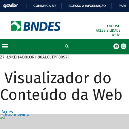
COMUNICA BR
ACESSO À INFORMAÇÃO
PARTI
ENGLISH
ACESSIBILIDADE
A+
A-
Busca
Z7_L9KEH4O0LORH80ALCLTPF80S71
Visualizador do
Conteúdo da Web
Ações
Destaques Prin