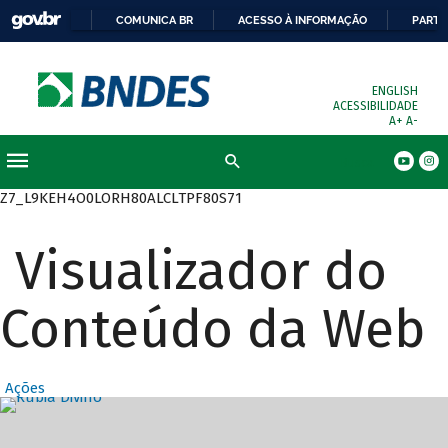
COMUNICA BR
ACESSO À INFORMAÇÃO
PARTI
ENGLISH
ACESSIBILIDADE
A+
A-
Busca
Z7_L9KEH4O0LORH80ALCLTPF80S71
Visualizador do
Conteúdo da Web
Ações
Destaques Prin