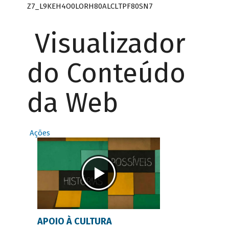
Z7_L9KEH4O0LORH80ALCLTPF80SN7
Visualizador
do Conteúdo
da Web
Ações
APOIO À CULTURA