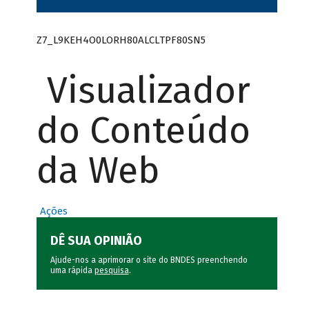
Z7_L9KEH4O0LORH80ALCLTPF80SN5
Visualizador
do Conteúdo
da Web
Ações
DÊ SUA OPINIÃO
Ajude-nos a aprimorar o site do BNDES preenchendo
uma rápida
pesquisa
.