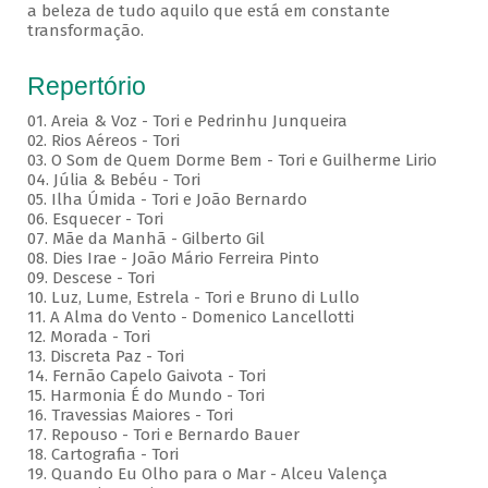
a beleza de tudo aquilo que está em constante
transformação.
Repertório
01. Areia & Voz - Tori e Pedrinhu Junqueira
02. ⁠Rios Aéreos - Tori
03. O Som de Quem Dorme Bem - Tori e Guilherme Lirio
04. Júlia & Bebéu - Tori
05. Ilha Úmida - Tori e João Bernardo
06. Esquecer - Tori
07. Mãe da Manhã - Gilberto Gil
08. Dies Irae - João Mário Ferreira Pinto
09. Descese - Tori
10. Luz, Lume, Estrela - Tori e Bruno di Lullo
11. A Alma do Vento - Domenico Lancellotti
12. Morada - Tori
13. Discreta Paz - Tori
14. Fernão Capelo Gaivota - Tori
15. Harmonia É do Mundo - Tori
16. Travessias Maiores - Tori
17. Repouso - Tori e Bernardo Bauer
⁠18. Cartografia - Tori
19. Quando Eu Olho para o Mar - Alceu Valença