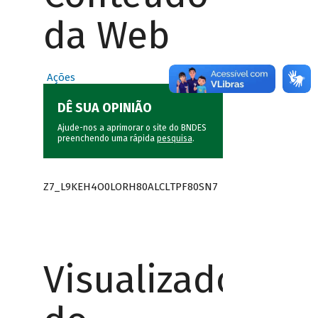
da Web
Ações
DÊ SUA OPINIÃO
Ajude-nos a aprimorar o site do BNDES
preenchendo uma rápida
pesquisa
.
Z7_L9KEH4O0LORH80ALCLTPF80SN7
Visualizador