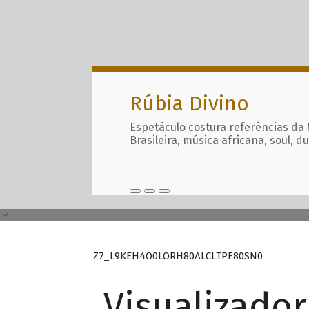
Rúbia Divino
Espetáculo costura referências da
Brasileira, música africana, soul, d
Z7_L9KEH4O0LORH80ALCLTPF80SN0
Visualizado