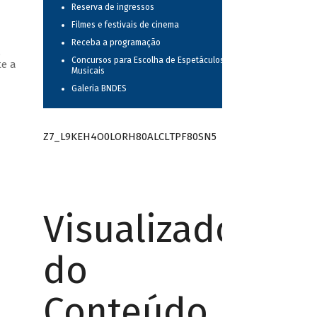
Reserva de ingressos
Filmes e festivais de cinema
Receba a programação
,
Concursos para Escolha de Espetáculos
te a
Musicais
Galeria BNDES
Z7_L9KEH4O0LORH80ALCLTPF80SN5
Visualizador
do
Conteúdo