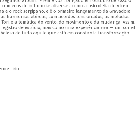
 segundo álbum, "Areia e Voz", lançado em outubro de 2025. O
om ecos de influências diversas, como a psicodelia de Alceu
na e o rock sergipano, e é o primeiro lançamento da Gravadora
 as harmonias etéreas, com acordes tensionados, as melodias
Tori, e a temática do vento, do movimento e da mudança. Assim
registro de estúdio, mas como uma experiência viva — um convi
 beleza de tudo aquilo que está em constante transformação.
rme Lirio