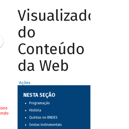
Visualizador
do
Conteúdo
da Web
Ações
NESTA SEÇÃO
Programação
ssos
História
tando
Quintas no BNDES
Sextas instrumentais