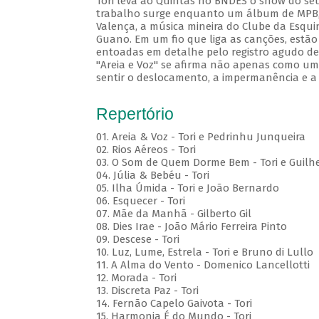
Tori leva ao Quintas no BNDES o show do seu
trabalho surge enquanto um álbum de MPB, c
Valença, a música mineira do Clube da Esqui
Guano. Em um fio que liga as canções, estão
entoadas em detalhe pelo registro agudo de 
"Areia e Voz" se afirma não apenas como um 
sentir o deslocamento, a impermanência e a
Repertório
01. Areia & Voz - Tori e Pedrinhu Junqueira
02. ⁠Rios Aéreos - Tori
03. O Som de Quem Dorme Bem - Tori e Guilhe
04. Júlia & Bebéu - Tori
05. Ilha Úmida - Tori e João Bernardo
06. Esquecer - Tori
07. Mãe da Manhã - Gilberto Gil
08. Dies Irae - João Mário Ferreira Pinto
09. Descese - Tori
10. Luz, Lume, Estrela - Tori e Bruno di Lullo
11. A Alma do Vento - Domenico Lancellotti
12. Morada - Tori
13. Discreta Paz - Tori
14. Fernão Capelo Gaivota - Tori
15. Harmonia É do Mundo - Tori