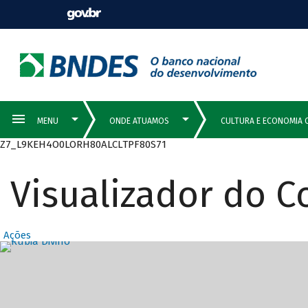
Z7_L9KEH4O0LORH80ALCLTPF80S71
Visualizador do 
Ações
Destaques Prin