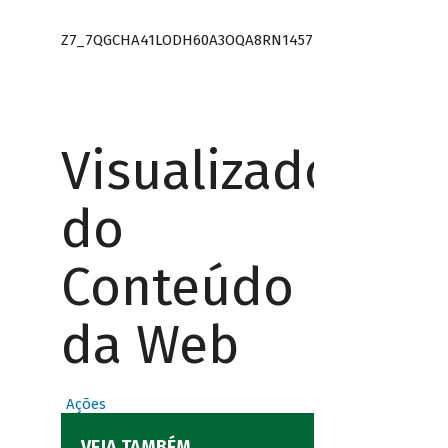
Z7_7QGCHA41LODH60A3OQA8RN1457
Visualizador
do
Conteúdo
da Web
Ações
VEJA TAMBÉM