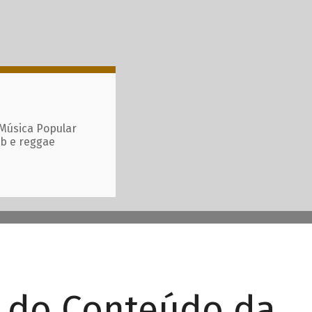
 Música Popular
ub e reggae
r do Conteúdo da