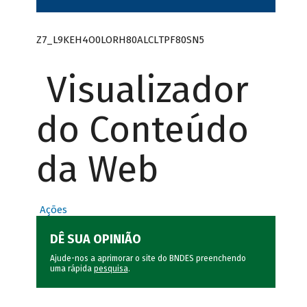
Z7_L9KEH4O0LORH80ALCLTPF80SN5
Visualizador
do Conteúdo
da Web
Ações
DÊ SUA OPINIÃO
Ajude-nos a aprimorar o site do BNDES preenchendo
uma rápida
pesquisa
.