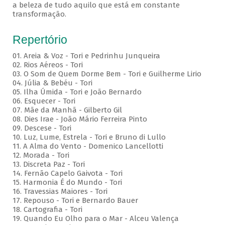
a beleza de tudo aquilo que está em constante
transformação.
Repertório
01. Areia & Voz - Tori e Pedrinhu Junqueira
02. ⁠Rios Aéreos - Tori
03. O Som de Quem Dorme Bem - Tori e Guilherme Lirio
04. Júlia & Bebéu - Tori
05. Ilha Úmida - Tori e João Bernardo
06. Esquecer - Tori
07. Mãe da Manhã - Gilberto Gil
08. Dies Irae - João Mário Ferreira Pinto
09. Descese - Tori
10. Luz, Lume, Estrela - Tori e Bruno di Lullo
11. A Alma do Vento - Domenico Lancellotti
12. Morada - Tori
13. Discreta Paz - Tori
14. Fernão Capelo Gaivota - Tori
15. Harmonia É do Mundo - Tori
16. Travessias Maiores - Tori
17. Repouso - Tori e Bernardo Bauer
⁠18. Cartografia - Tori
19. Quando Eu Olho para o Mar - Alceu Valença