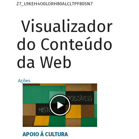
Z7_L9KEH4O0LORH80ALCLTPF80SN7
Visualizador
do Conteúdo
da Web
Ações
APOIO À CULTURA