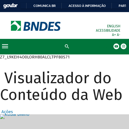
COMUNICA BR
ACESSO À INFORMAÇÃO
PARTI
ENGLISH
ACESSIBILIDADE
A+
A-
Busca
Z7_L9KEH4O0LORH80ALCLTPF80S71
Visualizador do
Conteúdo da Web
Ações
Destaques Prin