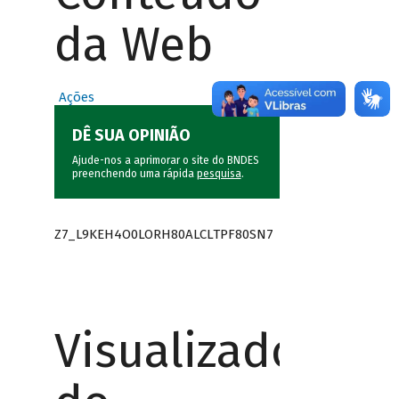
da Web
Ações
DÊ SUA OPINIÃO
Ajude-nos a aprimorar o site do BNDES
preenchendo uma rápida
pesquisa
.
Z7_L9KEH4O0LORH80ALCLTPF80SN7
Visualizador