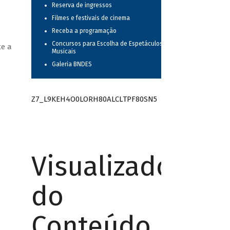
Reserva de ingressos
Filmes e festivais de cinema
Receba a programação
,
Concursos para Escolha de Espetáculos
te a
Musicais
Galeria BNDES
Z7_L9KEH4O0LORH80ALCLTPF80SN5
Visualizador
do
Conteúdo