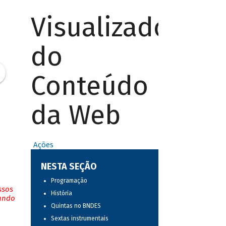
Visualizador
do
Conteúdo
da Web
Ações
NESTA SEÇÃO
Programação
ssos
História
tando
Quintas no BNDES
Sextas instrumentais