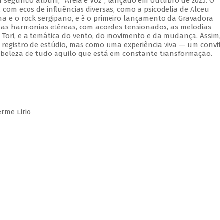
 segundo álbum, "Areia e Voz", lançado em outubro de 2025. O
om ecos de influências diversas, como a psicodelia de Alceu
na e o rock sergipano, e é o primeiro lançamento da Gravadora
 as harmonias etéreas, com acordes tensionados, as melodias
Tori, e a temática do vento, do movimento e da mudança. Assim
registro de estúdio, mas como uma experiência viva — um convi
 beleza de tudo aquilo que está em constante transformação.
rme Lirio