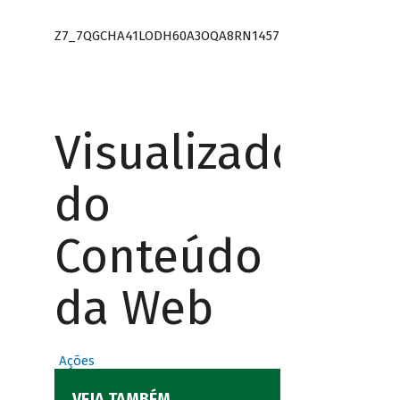
Z7_7QGCHA41LODH60A3OQA8RN1457
Visualizador
do
Conteúdo
da Web
Ações
VEJA TAMBÉM