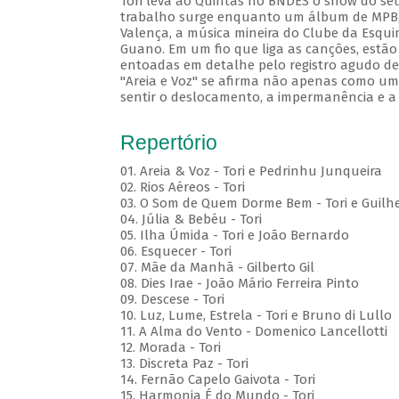
Tori leva ao Quintas no BNDES o show do seu
trabalho surge enquanto um álbum de MPB, c
Valença, a música mineira do Clube da Esqui
Guano. Em um fio que liga as canções, estão
entoadas em detalhe pelo registro agudo de 
"Areia e Voz" se afirma não apenas como um 
sentir o deslocamento, a impermanência e a
Repertório
01. Areia & Voz - Tori e Pedrinhu Junqueira
02. ⁠Rios Aéreos - Tori
03. O Som de Quem Dorme Bem - Tori e Guilhe
04. Júlia & Bebéu - Tori
05. Ilha Úmida - Tori e João Bernardo
06. Esquecer - Tori
07. Mãe da Manhã - Gilberto Gil
08. Dies Irae - João Mário Ferreira Pinto
09. Descese - Tori
10. Luz, Lume, Estrela - Tori e Bruno di Lullo
11. A Alma do Vento - Domenico Lancellotti
12. Morada - Tori
13. Discreta Paz - Tori
14. Fernão Capelo Gaivota - Tori
15. Harmonia É do Mundo - Tori