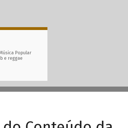
 Música Popular
ub e reggae
r do Conteúdo da