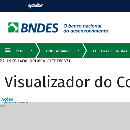
Z7_L9KEH4O0LORH80ALCLTPF80S71
Visualizador do 
Ações
Destaques Prin