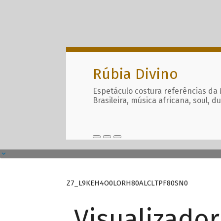
Rúbia Divino
Espetáculo costura referências da
Brasileira, música africana, soul, d
Z7_L9KEH4O0LORH80ALCLTPF80SN0
Visualizado