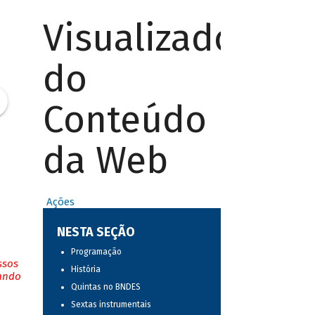
Visualizador
do
Conteúdo
da Web
Ações
NESTA SEÇÃO
Programação
ssos
História
tando
Quintas no BNDES
Sextas instrumentais