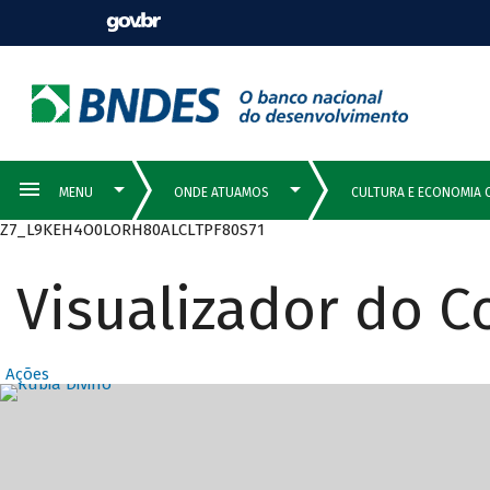
Z7_L9KEH4O0LORH80ALCLTPF80S71
Visualizador do 
Ações
Destaques Prin