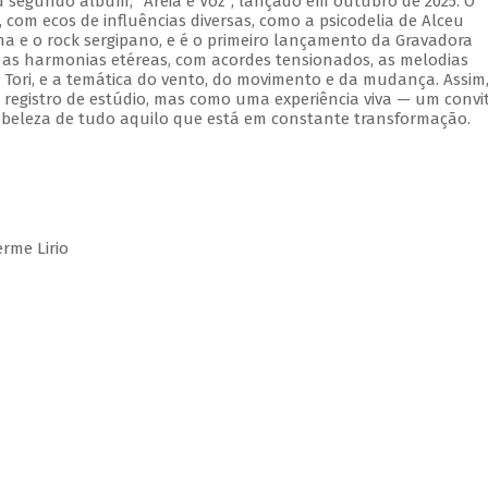
 segundo álbum, "Areia e Voz", lançado em outubro de 2025. O
om ecos de influências diversas, como a psicodelia de Alceu
na e o rock sergipano, e é o primeiro lançamento da Gravadora
 as harmonias etéreas, com acordes tensionados, as melodias
Tori, e a temática do vento, do movimento e da mudança. Assim
registro de estúdio, mas como uma experiência viva — um convi
 beleza de tudo aquilo que está em constante transformação.
rme Lirio