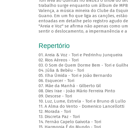
Tori leva ao Quintas no BNDES o show do seu
trabalho surge enquanto um álbum de MPB, c
Valença, a música mineira do Clube da Esqui
Guano. Em um fio que liga as canções, estão
entoadas em detalhe pelo registro agudo de 
"Areia e Voz" se afirma não apenas como um 
sentir o deslocamento, a impermanência e a
Repertório
01. Areia & Voz - Tori e Pedrinhu Junqueira
02. ⁠Rios Aéreos - Tori
03. O Som de Quem Dorme Bem - Tori e Guilhe
04. Júlia & Bebéu - Tori
05. Ilha Úmida - Tori e João Bernardo
06. Esquecer - Tori
07. Mãe da Manhã - Gilberto Gil
08. Dies Irae - João Mário Ferreira Pinto
09. Descese - Tori
10. Luz, Lume, Estrela - Tori e Bruno di Lullo
11. A Alma do Vento - Domenico Lancellotti
12. Morada - Tori
13. Discreta Paz - Tori
14. Fernão Capelo Gaivota - Tori
15. Harmonia É do Mundo - Tori