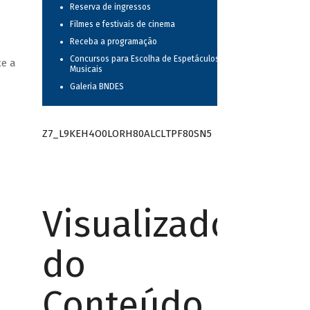
Reserva de ingressos
Filmes e festivais de cinema
Receba a programação
,
Concursos para Escolha de Espetáculos
te a
Musicais
Galeria BNDES
Z7_L9KEH4O0LORH80ALCLTPF80SN5
Visualizador
do
Conteúdo