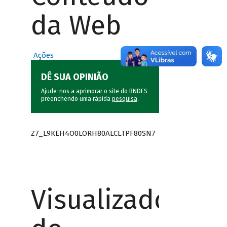
da Web
Ações
DÊ SUA OPINIÃO
Ajude-nos a aprimorar o site do BNDES
preenchendo uma rápida
pesquisa
.
Z7_L9KEH4O0LORH80ALCLTPF80SN7
Visualizador