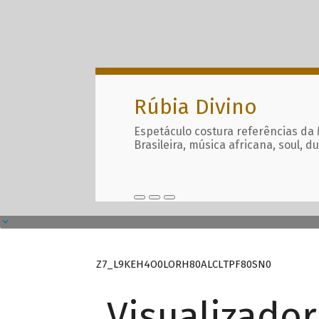
Rúbia Divino
Espetáculo costura referências da
Brasileira, música africana, soul, d
Z7_L9KEH4O0LORH80ALCLTPF80SN0
Visualizado