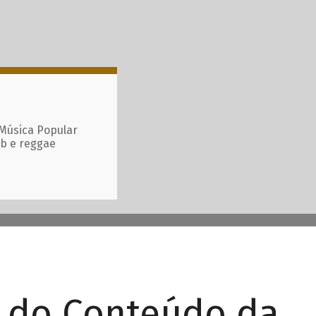
 Música Popular
ub e reggae
r do Conteúdo da