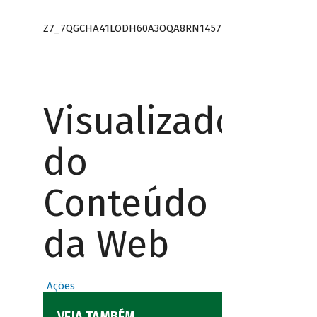
Z7_7QGCHA41LODH60A3OQA8RN1457
Visualizador
do
Conteúdo
da Web
Ações
VEJA TAMBÉM