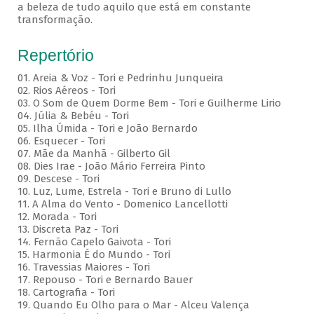
a beleza de tudo aquilo que está em constante
transformação.
Repertório
01. Areia & Voz - Tori e Pedrinhu Junqueira
02. ⁠Rios Aéreos - Tori
03. O Som de Quem Dorme Bem - Tori e Guilherme Lirio
04. Júlia & Bebéu - Tori
05. Ilha Úmida - Tori e João Bernardo
06. Esquecer - Tori
07. Mãe da Manhã - Gilberto Gil
08. Dies Irae - João Mário Ferreira Pinto
09. Descese - Tori
10. Luz, Lume, Estrela - Tori e Bruno di Lullo
11. A Alma do Vento - Domenico Lancellotti
12. Morada - Tori
13. Discreta Paz - Tori
14. Fernão Capelo Gaivota - Tori
15. Harmonia É do Mundo - Tori
16. Travessias Maiores - Tori
17. Repouso - Tori e Bernardo Bauer
⁠18. Cartografia - Tori
19. Quando Eu Olho para o Mar - Alceu Valença