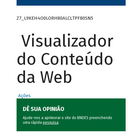
Z7_L9KEH4O0LORH80ALCLTPF80SN5
Visualizador
do Conteúdo
da Web
Ações
DÊ SUA OPINIÃO
Ajude-nos a aprimorar o site do BNDES preenchendo
uma rápida
pesquisa
.