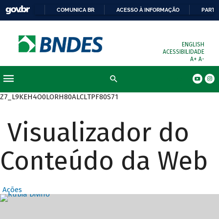
COMUNICA BR
ACESSO À INFORMAÇÃO
PARTI
ENGLISH
ACESSIBILIDADE
A+
A-
Busca
Z7_L9KEH4O0LORH80ALCLTPF80S71
Visualizador do
Conteúdo da Web
Ações
Destaques Prin