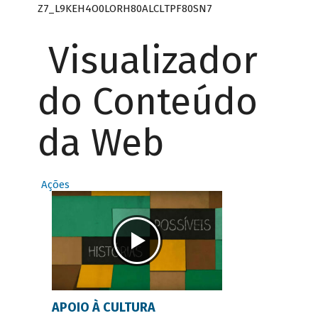
Z7_L9KEH4O0LORH80ALCLTPF80SN7
Visualizador
do Conteúdo
da Web
Ações
APOIO À CULTURA