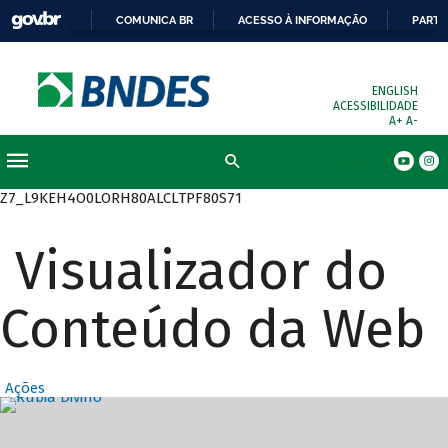
COMUNICA BR
ACESSO À INFORMAÇÃO
PARTI
ENGLISH
ACESSIBILIDADE
A+
A-
Busca
Z7_L9KEH4O0LORH80ALCLTPF80S71
Visualizador do
Conteúdo da Web
Ações
Destaques Prin