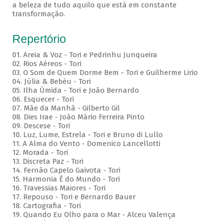
a beleza de tudo aquilo que está em constante
transformação.
Repertório
01. Areia & Voz - Tori e Pedrinhu Junqueira
02. ⁠Rios Aéreos - Tori
03. O Som de Quem Dorme Bem - Tori e Guilherme Lirio
04. Júlia & Bebéu - Tori
05. Ilha Úmida - Tori e João Bernardo
06. Esquecer - Tori
07. Mãe da Manhã - Gilberto Gil
08. Dies Irae - João Mário Ferreira Pinto
09. Descese - Tori
10. Luz, Lume, Estrela - Tori e Bruno di Lullo
11. A Alma do Vento - Domenico Lancellotti
12. Morada - Tori
13. Discreta Paz - Tori
14. Fernão Capelo Gaivota - Tori
15. Harmonia É do Mundo - Tori
16. Travessias Maiores - Tori
17. Repouso - Tori e Bernardo Bauer
⁠18. Cartografia - Tori
19. Quando Eu Olho para o Mar - Alceu Valença