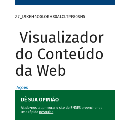
Z7_L9KEH4O0LORH80ALCLTPF80SN5
Visualizador
do Conteúdo
da Web
Ações
DÊ SUA OPINIÃO
Ajude-nos a aprimorar o site do BNDES preenchendo
uma rápida
pesquisa
.