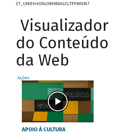
Z7_L9KEH4O0LORH80ALCLTPF80SN7
Visualizador
do Conteúdo
da Web
Ações
APOIO À CULTURA