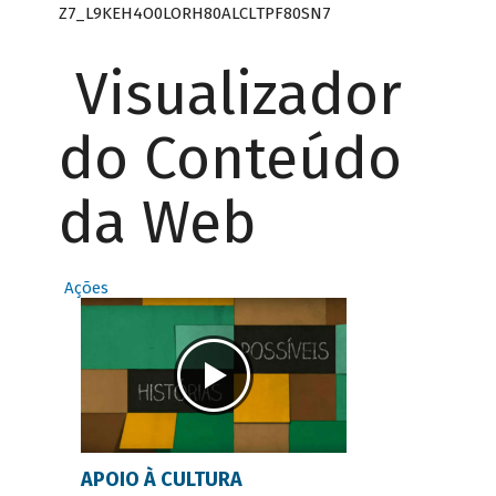
Z7_L9KEH4O0LORH80ALCLTPF80SN7
Visualizador
do Conteúdo
da Web
Ações
APOIO À CULTURA