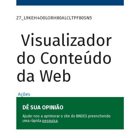
Z7_L9KEH4O0LORH80ALCLTPF80SN5
Visualizador
do Conteúdo
da Web
Ações
DÊ SUA OPINIÃO
Ajude-nos a aprimorar o site do BNDES preenchendo
uma rápida
pesquisa
.