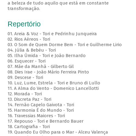
a beleza de tudo aquilo que está em constante
transformação.
Repertório
01. Areia & Voz - Tori e Pedrinhu Junqueira
02. ⁠Rios Aéreos - Tori
03. O Som de Quem Dorme Bem - Tori e Guilherme Lirio
04. Júlia & Bebéu - Tori
05. Ilha Úmida - Tori e João Bernardo
06. Esquecer - Tori
07. Mãe da Manhã - Gilberto Gil
08. Dies Irae - João Mário Ferreira Pinto
09. Descese - Tori
10. Luz, Lume, Estrela - Tori e Bruno di Lullo
11. A Alma do Vento - Domenico Lancellotti
12. Morada - Tori
13. Discreta Paz - Tori
14. Fernão Capelo Gaivota - Tori
15. Harmonia É do Mundo - Tori
16. Travessias Maiores - Tori
17. Repouso - Tori e Bernardo Bauer
⁠18. Cartografia - Tori
19. Quando Eu Olho para o Mar - Alceu Valença