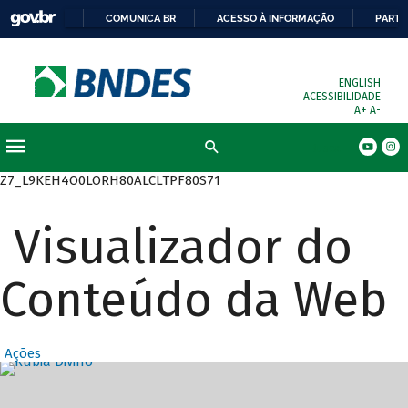
COMUNICA BR
ACESSO À INFORMAÇÃO
PARTI
ENGLISH
ACESSIBILIDADE
A+
A-
Busca
Z7_L9KEH4O0LORH80ALCLTPF80S71
Visualizador do
Conteúdo da Web
Ações
Destaques Prin