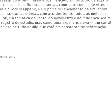
 segundo álbum, "Areia e Voz", lançado em outubro de 2025. O
om ecos de influências diversas, como a psicodelia de Alceu
na e o rock sergipano, e é o primeiro lançamento da Gravadora
 as harmonias etéreas, com acordes tensionados, as melodias
Tori, e a temática do vento, do movimento e da mudança. Assim
registro de estúdio, mas como uma experiência viva — um convi
 beleza de tudo aquilo que está em constante transformação.
rme Lirio