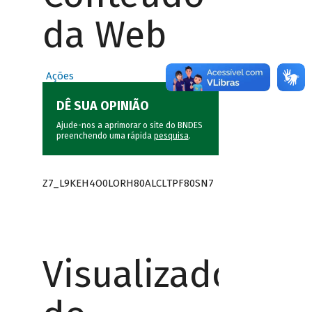
da Web
Ações
DÊ SUA OPINIÃO
Ajude-nos a aprimorar o site do BNDES
preenchendo uma rápida
pesquisa
.
Z7_L9KEH4O0LORH80ALCLTPF80SN7
Visualizador