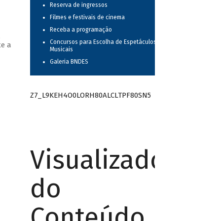
Reserva de ingressos
Filmes e festivais de cinema
Receba a programação
,
Concursos para Escolha de Espetáculos
te a
Musicais
Galeria BNDES
Z7_L9KEH4O0LORH80ALCLTPF80SN5
Visualizador
do
Conteúdo