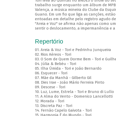
Tori leva ao Quintas no BNDES o show do seu
trabalho surge enquanto um álbum de MPB, c
Valença, a música mineira do Clube da Esqui
Guano. Em um fio que liga as canções, estão
entoadas em detalhe pelo registro agudo de 
"Areia e Voz" se afirma não apenas como um 
sentir o deslocamento, a impermanência e a
Repertório
01. Areia & Voz - Tori e Pedrinhu Junqueira
02. ⁠Rios Aéreos - Tori
03. O Som de Quem Dorme Bem - Tori e Guilhe
04. Júlia & Bebéu - Tori
05. Ilha Úmida - Tori e João Bernardo
06. Esquecer - Tori
07. Mãe da Manhã - Gilberto Gil
08. Dies Irae - João Mário Ferreira Pinto
09. Descese - Tori
10. Luz, Lume, Estrela - Tori e Bruno di Lullo
11. A Alma do Vento - Domenico Lancellotti
12. Morada - Tori
13. Discreta Paz - Tori
14. Fernão Capelo Gaivota - Tori
15. Harmonia É do Mundo - Tori