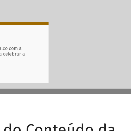
alco com a
a celebrar a
r do Conteúdo da