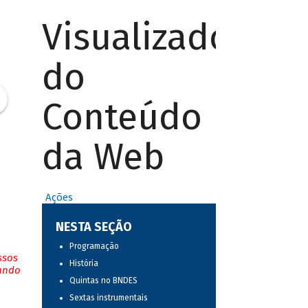
Visualizador
do
Conteúdo
da Web
Ações
NESTA SEÇÃO
Programação
ssos
História
tando
Quintas no BNDES
Sextas instrumentais