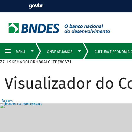
Z7_L9KEH4O0LORH80ALCLTPF80S71
Visualizador do 
Ações
Destaques Prin