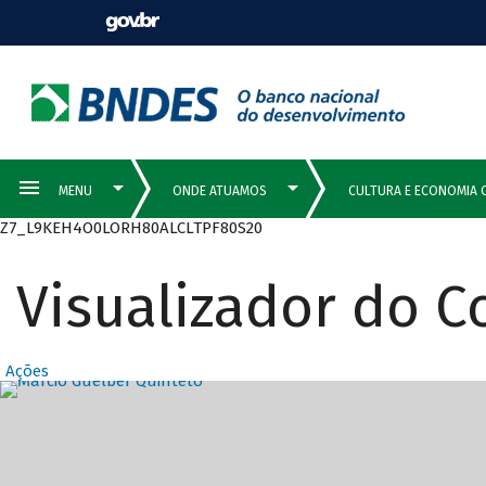
Z7_L9KEH4O0LORH80ALCLTPF80S20
Visualizador do 
Ações
Destaques Prin