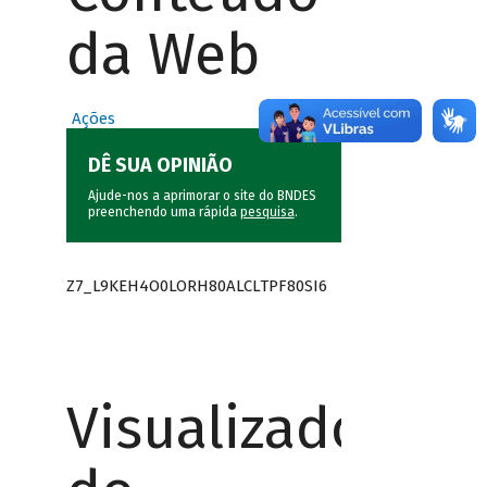
da Web
Ações
DÊ SUA OPINIÃO
Ajude-nos a aprimorar o site do BNDES
preenchendo uma rápida
pesquisa
.
Z7_L9KEH4O0LORH80ALCLTPF80SI6
Visualizador