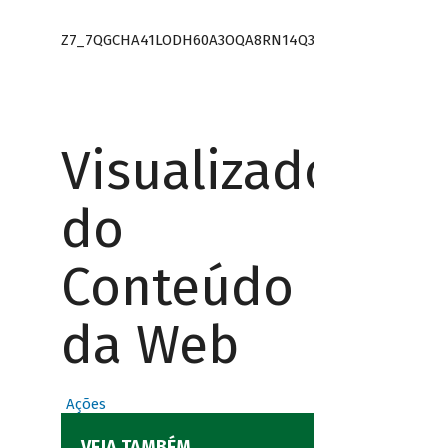
Z7_7QGCHA41LODH60A3OQA8RN14Q3
Visualizador
do
Conteúdo
da Web
Ações
VEJA TAMBÉM