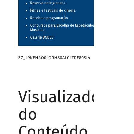
Reserva de ingressos
Filmes e festivais de cinema
Receba a programação
Concursos para Escolha de Espetáculos
Musicais
Galeria BNDES
Z7_L9KEH4O0LORH80ALCLTPF80SI4
Visualizador
do
Conteúdo