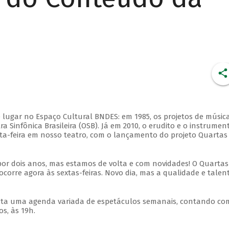
 lugar no Espaço Cultural BNDES: em 1985, os projetos de músic
 Sinfônica Brasileira (OSB). Já em 2010, o erudito e o instrumen
ta-feira em nosso teatro, com o lançamento do projeto Quartas
por dois anos, mas estamos de volta e com novidades! O Quartas
ocorre agora às sextas-feiras. Novo dia, mas a qualidade e talen
nta uma agenda variada de espetáculos semanais, contando co
s, às 19h.