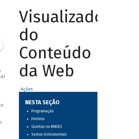
Visualizador
do
Conteúdo
da Web
a
tal
Ações
NESTA SEÇÃO
to
Programação
História
m
Quintas no BNDES
Sextas instrumentais