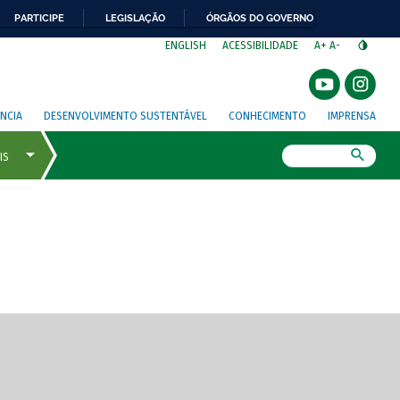
PARTICIPE
LEGISLAÇÃO
ÓRGÃOS DO GOVERNO
⁣
ENGLISH
ACESSIBILIDADE
A+
A-
NCIA
DESENVOLVIMENTO SUSTENTÁVEL
CONHECIMENTO
IMPRENSA
Busca
gem de tela