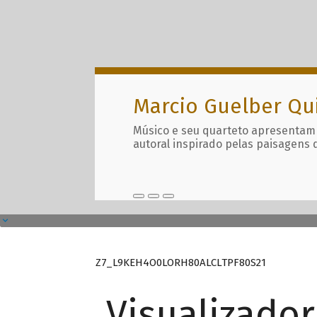
Marcio Guelber Qu
Músico e seu quarteto apresentam
autoral inspirado pelas paisagens 
Z7_L9KEH4O0LORH80ALCLTPF80S21
Visualizado