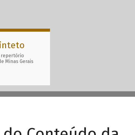
inteto
 repertório
de Minas Gerais
r do Conteúdo da