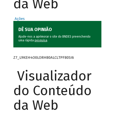
da Web
Ações
DÊ SUA OPINIÃO
Ajude-nos a aprimorar o site do BNDES preenchendo
uma rápida
pesquisa
.
Z7_L9KEH4O0LORH80ALCLTPF80SI6
Visualizador
do Conteúdo
da Web