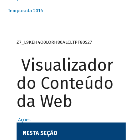
Temporada 2014
Z7_L9KEH4O0LORH80ALCLTPF80S27
Visualizador
do Conteúdo
da Web
Ações
NESTA SEÇÃO