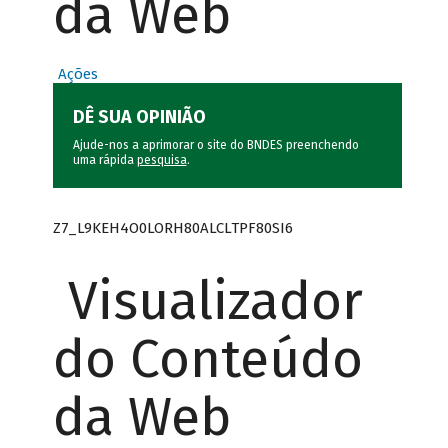
da Web
Ações
DÊ SUA OPINIÃO
Ajude-nos a aprimorar o site do BNDES preenchendo
uma rápida
pesquisa
.
Z7_L9KEH4O0LORH80ALCLTPF80SI6
Visualizador
do Conteúdo
da Web