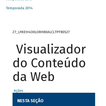
Temporada 2014
Z7_L9KEH4O0LORH80ALCLTPF80S27
Visualizador
do Conteúdo
da Web
Ações
NESTA SEÇÃO