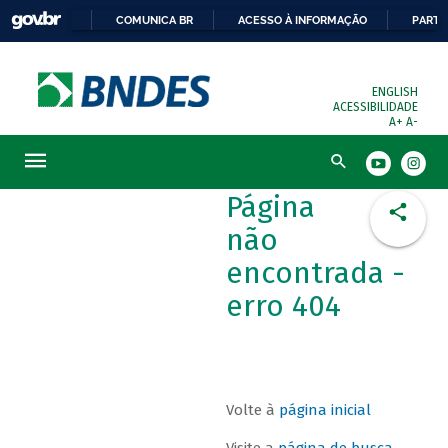
COMUNICA BR
ACESSO À INFORMAÇÃO
PARTI
ENGLISH
ACESSIBILIDADE
A+
A-
Busca
Página
não
encontrada -
erro 404
Volte à
página inicial
Visite a
página de busca