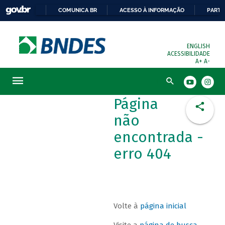
COMUNICA BR
ACESSO À INFORMAÇÃO
PARTI
ENGLISH
ACESSIBILIDADE
A+
A-
Busca
Página
não
encontrada -
erro 404
Volte à
página inicial
Visite a
página de busca