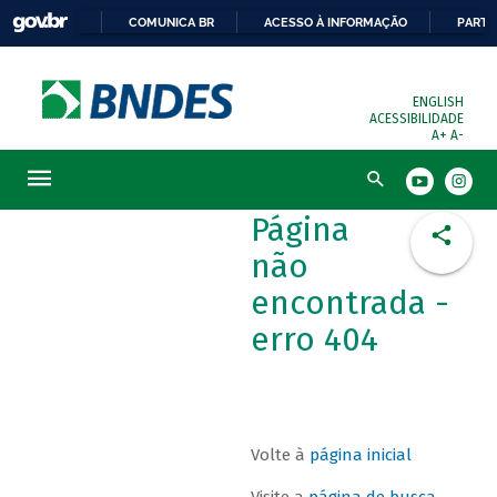
COMUNICA BR
ACESSO À INFORMAÇÃO
PARTI
ENGLISH
ACESSIBILIDADE
A+
A-
Busca
Página
não
encontrada -
erro 404
Volte à
página inicial
Visite a
página de busca