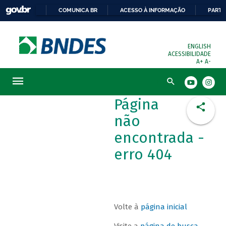
COMUNICA BR
ACESSO À INFORMAÇÃO
PARTI
ENGLISH
ACESSIBILIDADE
A+
A-
Busca
Página
não
encontrada -
erro 404
Volte à
página inicial
Visite a
página de busca