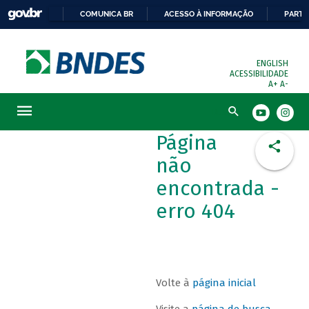
COMUNICA BR
ACESSO À INFORMAÇÃO
PARTI
ENGLISH
ACESSIBILIDADE
A+
A-
Busca
Página
não
encontrada -
erro 404
Volte à
página inicial
Visite a
página de busca