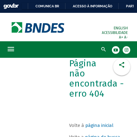
COMUNICA BR
ACESSO À INFORMAÇÃO
PARTI
ENGLISH
ACESSIBILIDADE
A+
A-
Busca
Página
não
encontrada -
erro 404
Volte à
página inicial
Visite a
página de busca