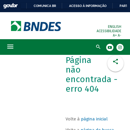
COMUNICA BR
ACESSO À INFORMAÇÃO
PARTI
ENGLISH
ACESSIBILIDADE
A+
A-
Busca
Página
não
encontrada -
erro 404
Volte à
página inicial
Visite a
página de busca