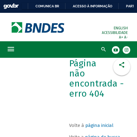
COMUNICA BR
ACESSO À INFORMAÇÃO
PARTI
ENGLISH
ACESSIBILIDADE
A+
A-
Busca
Página
não
encontrada -
erro 404
Volte à
página inicial
Visite a
página de busca