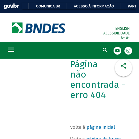
COMUNICA BR
ACESSO À INFORMAÇÃO
PARTI
ENGLISH
ACESSIBILIDADE
A+
A-
Busca
Página
não
encontrada -
erro 404
Volte à
página inicial
Visite a
página de busca