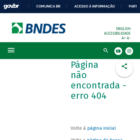
COMUNICA BR
ACESSO À INFORMAÇÃO
PARTI
ENGLISH
ACESSIBILIDADE
A+
A-
Busca
Página
não
encontrada -
erro 404
Volte à
página inicial
Visite a
página de busca