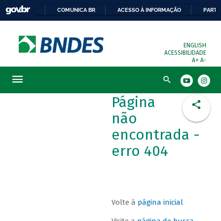
COMUNICA BR
ACESSO À INFORMAÇÃO
PARTI
ENGLISH
ACESSIBILIDADE
A+
A-
Busca
Página
não
encontrada -
erro 404
Volte à
página inicial
Visite a
página de busca