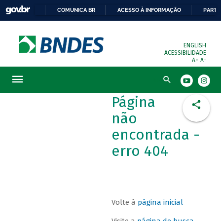
COMUNICA BR
ACESSO À INFORMAÇÃO
PARTI
ENGLISH
ACESSIBILIDADE
A+
A-
Busca
Página
não
encontrada -
erro 404
Volte à
página inicial
Visite a
página de busca