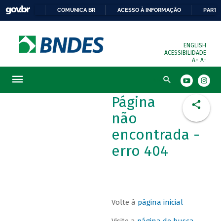
COMUNICA BR
ACESSO À INFORMAÇÃO
PARTI
ENGLISH
ACESSIBILIDADE
A+
A-
Busca
Página
não
encontrada -
erro 404
Volte à
página inicial
Visite a
página de busca