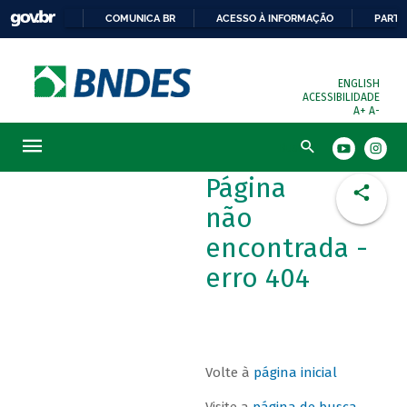
COMUNICA BR
ACESSO À INFORMAÇÃO
PARTI
ENGLISH
ACESSIBILIDADE
A+
A-
Busca
Página
não
encontrada -
erro 404
Volte à
página inicial
Visite a
página de busca