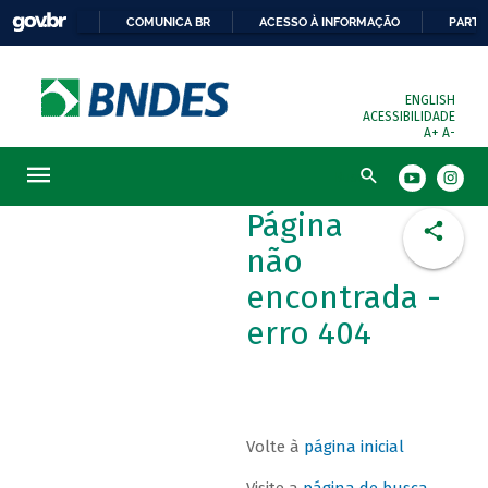
COMUNICA BR
ACESSO À INFORMAÇÃO
PARTI
ENGLISH
ACESSIBILIDADE
A+
A-
Busca
Página
não
encontrada -
erro 404
Volte à
página inicial
Visite a
página de busca