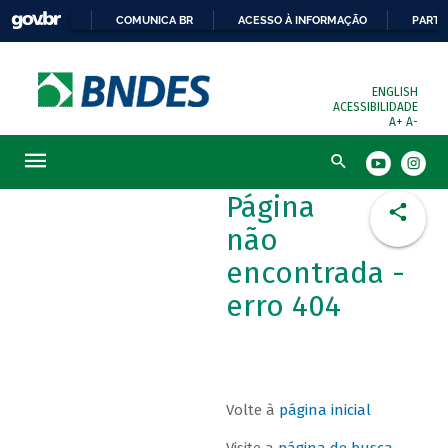
COMUNICA BR
ACESSO À INFORMAÇÃO
PARTI
ENGLISH
ACESSIBILIDADE
A+
A-
Busca
Página
não
encontrada -
erro 404
Volte à
página inicial
Visite a
página de busca