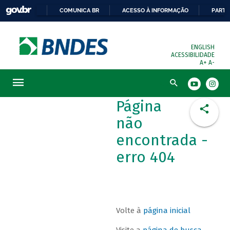
COMUNICA BR
ACESSO À INFORMAÇÃO
PARTI
ENGLISH
ACESSIBILIDADE
A+
A-
Busca
Página
não
encontrada -
erro 404
Volte à
página inicial
Visite a
página de busca