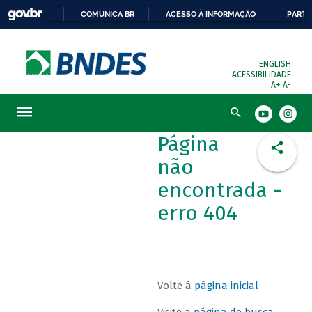
COMUNICA BR
ACESSO À INFORMAÇÃO
PARTI
ENGLISH
ACESSIBILIDADE
A+
A-
Busca
Página
não
encontrada -
erro 404
Volte à
página inicial
Visite a
página de busca