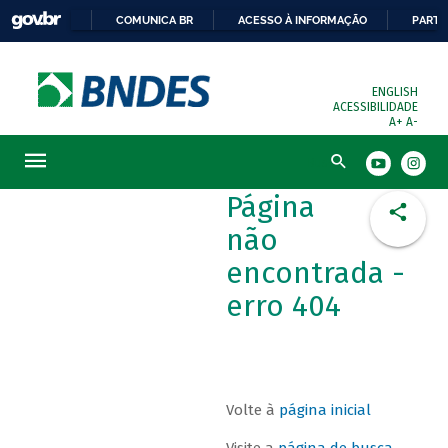
COMUNICA BR
ACESSO À INFORMAÇÃO
PARTI
ENGLISH
ACESSIBILIDADE
A+
A-
Busca
Página
não
encontrada -
erro 404
Volte à
página inicial
Visite a
página de busca