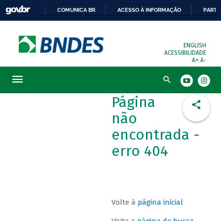
COMUNICA BR
ACESSO À INFORMAÇÃO
PARTI
ENGLISH
ACESSIBILIDADE
A+
A-
Busca
Página
não
encontrada -
erro 404
Volte à
página inicial
Visite a
página de busca