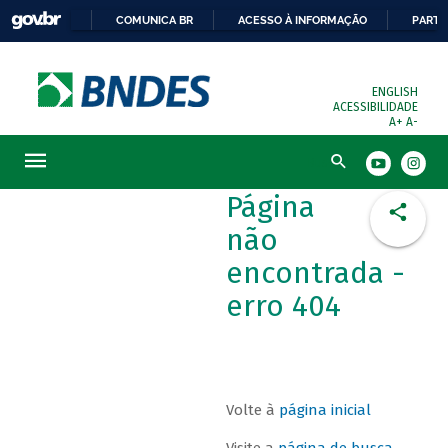
COMUNICA BR
ACESSO À INFORMAÇÃO
PARTI
ENGLISH
ACESSIBILIDADE
A+
A-
Busca
Página
não
encontrada -
erro 404
Volte à
página inicial
Visite a
página de busca