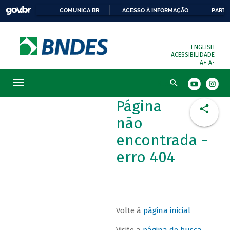
COMUNICA BR
ACESSO À INFORMAÇÃO
PARTI
ENGLISH
ACESSIBILIDADE
A+
A-
Busca
Página
não
encontrada -
erro 404
Volte à
página inicial
Visite a
página de busca