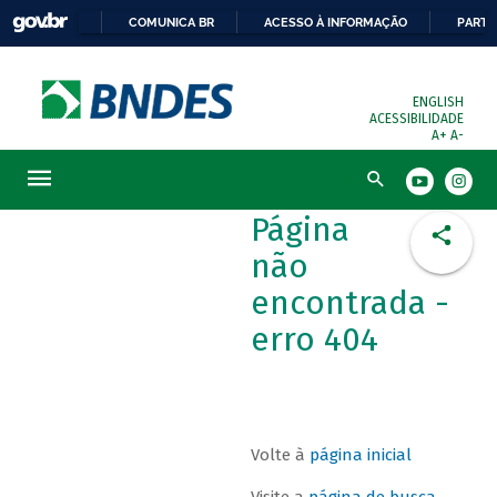
COMUNICA BR
ACESSO À INFORMAÇÃO
PARTI
ENGLISH
ACESSIBILIDADE
A+
A-
Busca
Página
não
encontrada -
erro 404
Volte à
página inicial
Visite a
página de busca