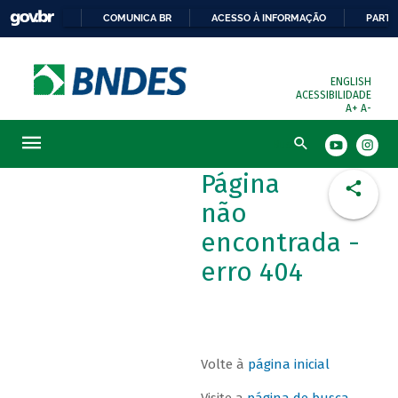
COMUNICA BR
ACESSO À INFORMAÇÃO
PARTI
ENGLISH
ACESSIBILIDADE
A+
A-
Busca
Página
não
encontrada -
erro 404
Volte à
página inicial
Visite a
página de busca