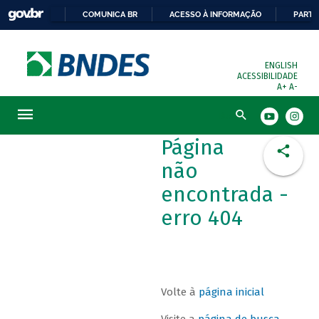
COMUNICA BR
ACESSO À INFORMAÇÃO
PARTI
ENGLISH
ACESSIBILIDADE
A+
A-
Busca
Página
não
encontrada -
erro 404
Volte à
página inicial
Visite a
página de busca