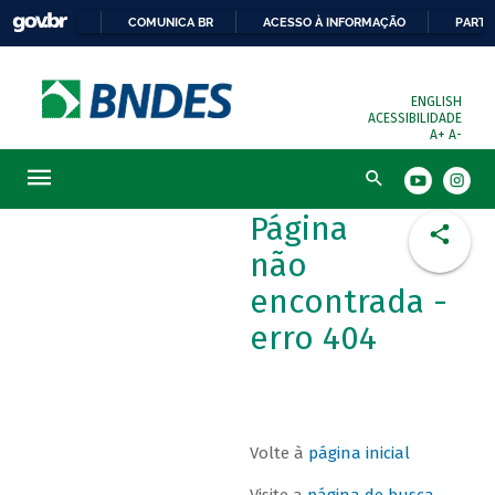
COMUNICA BR
ACESSO À INFORMAÇÃO
PARTI
ENGLISH
ACESSIBILIDADE
A+
A-
Busca
Página
não
encontrada -
erro 404
Volte à
página inicial
Visite a
página de busca