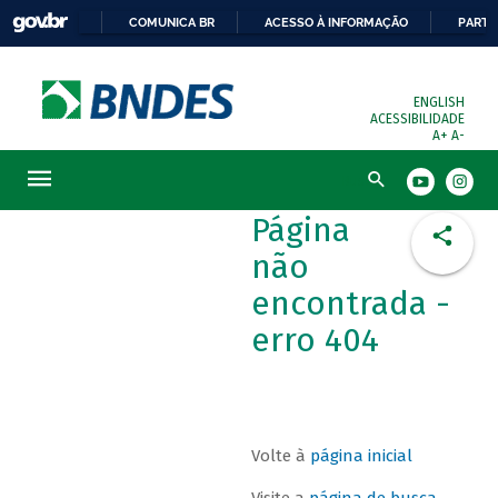
COMUNICA BR
ACESSO À INFORMAÇÃO
PARTI
ENGLISH
ACESSIBILIDADE
A+
A-
Busca
Página
não
encontrada -
erro 404
Volte à
página inicial
Visite a
página de busca